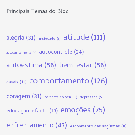
r
Principais Temas do Blog
:
atitude
(111)
alegria
(31)
ansiedade
(5)
autocontrole
(24)
autoconhecimento
(4)
autoestima
(58)
bem-estar
(58)
comportamento
(126)
casais
(11)
coragem
(31)
corrente do bem
(5)
depressão
(5)
emoções
(75)
educação infantil
(19)
enfrentamento
(47)
escoamento das angústias
(8)