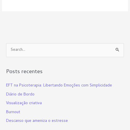
P
e
s
Posts recentes
q
u
EFT na Psicoterapia: Libertando Emoções com Simplicidade
i
Diário de Bordo
s
Visualização criativa
a
Burnout
r
p
Descanso que ameniza o estresse
o