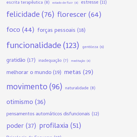
estresse
(11)
escrita terapêutica
(8)
estado de fluir
(4)
felicidade
(76)
florescer
(64)
foco
(44)
forças pessoais
(18)
funcionalidade
(123)
gentileza
(6)
gratidão
(17)
inadequação
(7)
meditação
(4)
metas
(29)
melhorar o mundo
(19)
movimento
(96)
naturalidade
(8)
otimismo
(36)
pensamentos automáticos disfuncionais
(12)
profilaxia
(51)
poder
(37)