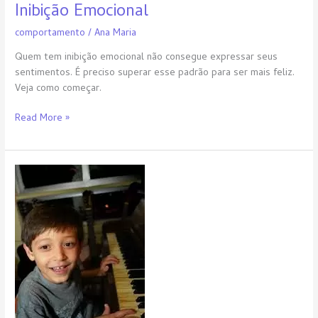
Inibição Emocional
comportamento
/
Ana Maria
Quem tem inibição emocional não consegue expressar seus
sentimentos. É preciso superar esse padrão para ser mais feliz.
Veja como começar.
Read More »
Busca
de
aprovação
e
reconhecimento