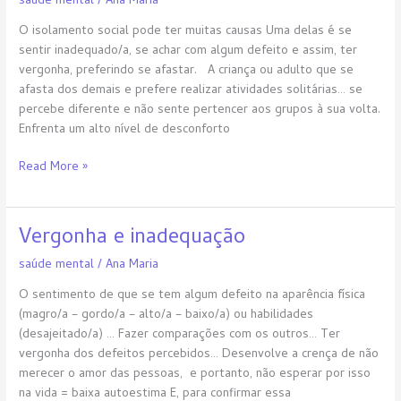
saúde mental
/
Ana Maria
e
alienação
O isolamento social pode ter muitas causas Uma delas é se
sentir inadequado/a, se achar com algum defeito e assim, ter
vergonha, preferindo se afastar. A criança ou adulto que se
afasta dos demais e prefere realizar atividades solitárias… se
percebe diferente e não sente pertencer aos grupos à sua volta.
Enfrenta um alto nível de desconforto
Read More »
Vergonha e inadequação
Vergonha
e
saúde mental
/
Ana Maria
inadequação
O sentimento de que se tem algum defeito na aparência física
(magro/a – gordo/a – alto/a – baixo/a) ou habilidades
(desajeitado/a) … Fazer comparações com os outros… Ter
vergonha dos defeitos percebidos… Desenvolve a crença de não
merecer o amor das pessoas, e portanto, não esperar por isso
na vida = baixa autoestima E, para confirmar essa