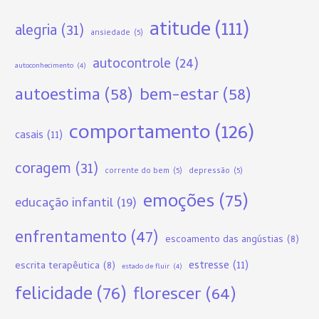
atitude
(111)
alegria
(31)
ansiedade
(5)
autocontrole
(24)
autoconhecimento
(4)
autoestima
(58)
bem-estar
(58)
comportamento
(126)
casais
(11)
coragem
(31)
corrente do bem
(5)
depressão
(5)
emoções
(75)
educação infantil
(19)
enfrentamento
(47)
escoamento das angústias
(8)
estresse
(11)
escrita terapêutica
(8)
estado de fluir
(4)
felicidade
(76)
florescer
(64)