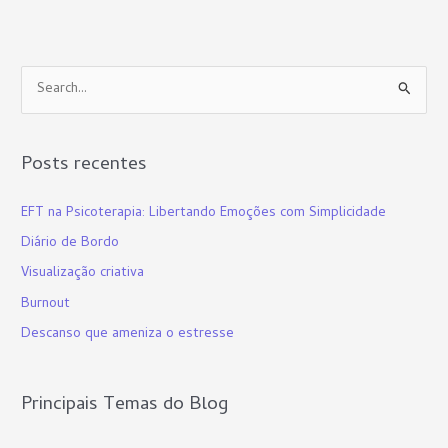
P
e
s
Posts recentes
q
u
EFT na Psicoterapia: Libertando Emoções com Simplicidade
i
Diário de Bordo
s
Visualização criativa
a
Burnout
r
p
Descanso que ameniza o estresse
o
r
Principais Temas do Blog
: