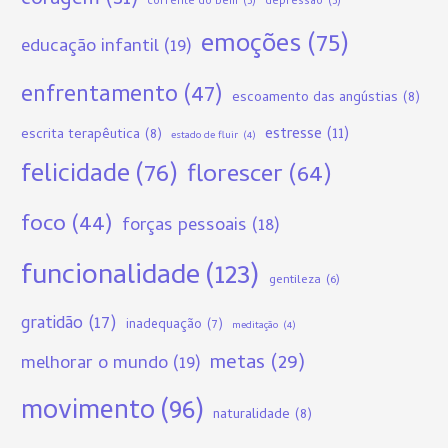
coragem
(31)
corrente do bem
(5)
depressão
(5)
emoções
(75)
educação infantil
(19)
enfrentamento
(47)
escoamento das angústias
(8)
estresse
(11)
escrita terapêutica
(8)
estado de fluir
(4)
felicidade
(76)
florescer
(64)
foco
(44)
forças pessoais
(18)
funcionalidade
(123)
gentileza
(6)
gratidão
(17)
inadequação
(7)
meditação
(4)
metas
(29)
melhorar o mundo
(19)
movimento
(96)
naturalidade
(8)