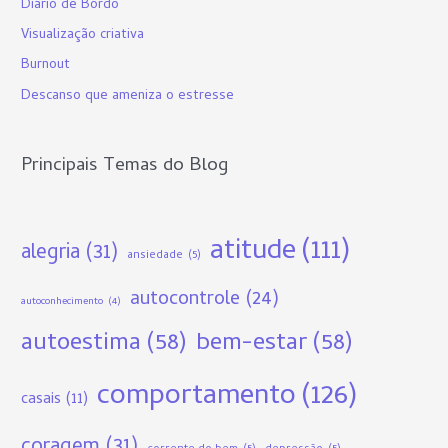
Diário de Bordo
s
Visualização criativa
a
Burnout
r
p
Descanso que ameniza o estresse
o
r
Principais Temas do Blog
:
atitude
(111)
alegria
(31)
ansiedade
(5)
autocontrole
(24)
autoconhecimento
(4)
autoestima
(58)
bem-estar
(58)
comportamento
(126)
casais
(11)