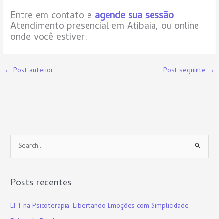
Entre em contato e
agende sua sessão
.
Atendimento presencial em Atibaia, ou online
onde você estiver.
←
Post anterior
Post seguinte
→
P
e
s
Posts recentes
q
u
EFT na Psicoterapia: Libertando Emoções com Simplicidade
i