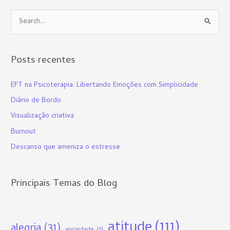
P
e
s
Posts recentes
q
u
EFT na Psicoterapia: Libertando Emoções com Simplicidade
i
Diário de Bordo
s
Visualização criativa
a
Burnout
r
p
Descanso que ameniza o estresse
o
r
Principais Temas do Blog
:
atitude
(111)
alegria
(31)
ansiedade
(5)