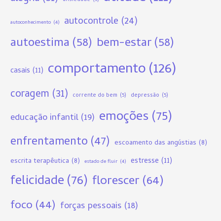
autocontrole
(24)
autoconhecimento
(4)
autoestima
(58)
bem-estar
(58)
comportamento
(126)
casais
(11)
coragem
(31)
corrente do bem
(5)
depressão
(5)
emoções
(75)
educação infantil
(19)
enfrentamento
(47)
escoamento das angústias
(8)
estresse
(11)
escrita terapêutica
(8)
estado de fluir
(4)
felicidade
(76)
florescer
(64)
foco
(44)
forças pessoais
(18)