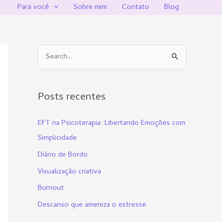
Para você
Sobre mim
Contato
Blog
P
e
s
Posts recentes
q
u
EFT na Psicoterapia: Libertando Emoções com
i
Simplicidade
s
Diário de Bordo
a
Visualização criativa
r
Burnout
p
Descanso que ameniza o estresse
o
r