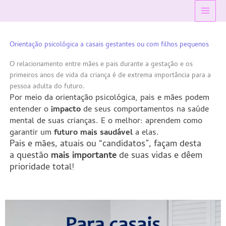
Ir
Main
para
Menu
o
conteúdo
Orientação psicológica a casais gestantes ou com filhos pequenos
O relacionamento entre mães e pais durante a gestação e os
primeiros anos de vida da criança é de extrema importância para a
pessoa adulta do futuro.
Por meio da orientação psicológica, pais e mães podem
entender o
impacto
de seus comportamentos na saúde
mental de suas crianças. E o melhor: aprendem como
garantir um
futuro mais saudável
a elas.
Pais e mães, atuais ou “candidatos”, façam desta
a questão
mais importante
de suas vidas e dêem
prioridade total!