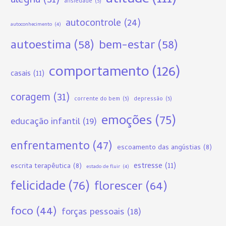
alegria
(31)
ansiedade
(5)
autocontrole
(24)
autoconhecimento
(4)
autoestima
(58)
bem-estar
(58)
comportamento
(126)
casais
(11)
coragem
(31)
corrente do bem
(5)
depressão
(5)
emoções
(75)
educação infantil
(19)
enfrentamento
(47)
escoamento das angústias
(8)
estresse
(11)
escrita terapêutica
(8)
estado de fluir
(4)
felicidade
(76)
florescer
(64)
foco
(44)
forças pessoais
(18)