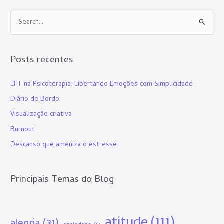
P
e
s
Posts recentes
q
u
EFT na Psicoterapia: Libertando Emoções com Simplicidade
i
Diário de Bordo
s
Visualização criativa
a
Burnout
r
p
Descanso que ameniza o estresse
o
r
Principais Temas do Blog
:
atitude
(111)