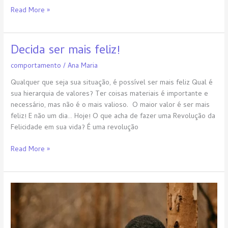
Read More »
Decida ser mais feliz!
Decida
ser
comportamento
/
Ana Maria
mais
feliz!
Qualquer que seja sua situação, é possível ser mais feliz Qual é
sua hierarquia de valores? Ter coisas materiais é importante e
necessário, mas não é o mais valioso. O maior valor é ser mais
feliz! E não um dia… Hoje! O que acha de fazer uma Revolução da
Felicidade em sua vida? É uma revolução
Read More »
A
Linguagem
do
Amor