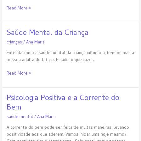
Read More »
Saúde Mental da Criança
Saúde
Mental
crianças
/
Ana Maria
da
Criança
Entenda como a saúde mental da criança influencia, bem ou mal, a
pessoa adulta do futuro. E saiba o que fazer.
Read More »
Psicologia Positiva e a Corrente do
Psicologia
Positiva
Bem
e
saúde mental
/
Ana Maria
a
Corrente
A corrente do bem pode ser feita de muitas maneiras, levando
do
positividade aos que aderem. Vamos iniciar uma hoje mesmo?
Bem