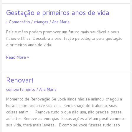
Gestação e primeiros anos de vida
Gestação
e
1 Comentário
/
crianças
/
Ana Maria
primeiros
anos
Pais e mães podem promover um futuro mais saudável a seus
de
filhos e filhas. Descobra a orientação psicológica para gestação
vida
e primeiros anos de vida.
Read More »
Renovar!
Renovar!
comportamento
/
Ana Maria
Momento de Renovação Se você ainda não se animou, chegou a
hora! Limpe, organize sua casa, seu espaço de trabalho, suas
coisas enfim. Remova tudo o que não usa, não precisa, passe
adiante… Renove as energias Essas ações afetam positivamente
sua vida, trará mais leveza. É como se você fizesse tudo isso