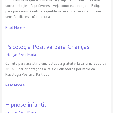
Com gentileza que é contagiante? Seja gentil com 3 pessoas…
sorria… elogie… faça favores… veja como elas reagem! E diga,
para passarem à outros a gentileza recebida. Seja gentil com
seus familiares… não perca a
Read More »
Psicologia Positiva para Crianças
Psicologia
Positiva
crianças
/
Ana Maria
para
Crianças
Convite para assistir a uma palestra gratuita! Estarei na sede da
ABRAPE dar orientações a Pais e Educadores por meio da
Psicologia Positiva. Participe.
Read More »
Hipnose infantil
Hipnose
infantil