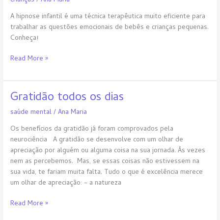
crianças
/
Ana Maria
A hipnose infantil é uma técnica terapêutica muito eficiente para
trabalhar as questões emocionais de bebês e crianças pequenas.
Conheça!
Read More »
Gratidão todos os dias
Gratidão
todos
saúde mental
/
Ana Maria
os
dias
Os benefícios da gratidão já foram comprovados pela
neurociência A gratidão se desenvolve com um olhar de
apreciação por alguém ou alguma coisa na sua jornada. Às vezes
nem as percebemos. Mas, se essas coisas não estivessem na
sua vida, te fariam muita falta. Tudo o que é excelência merece
um olhar de apreciação: – a natureza
Read More »