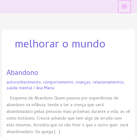
Ir
Main
para
Menu
o
conteúdo
melhorar o mundo
Abandono
Abandono
autoconhecimento
,
comportamento
,
crianças
,
relacionamentos
,
saúde mental
/
Ana Maria
Esquema de Abandono Quem passou por experiências de
abandono na infância, tende a ter a crença que será
abandonada/o pelas pessoas mais próximas durante a vida, as vê
como instáveis. Cresce achando que tem algo de errado com
elas mesmas. Acredita que se não fizer o que o outro quer, será
abandonada/o. Se apega […]