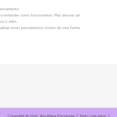
pensamento.
ra entender como funcionamos. Mas desviar um
so ir além.
nalisar esses pensamentos tristes de uma forma
Copyright © 2026 Ana Maria Psicologia | Feito com amor :)