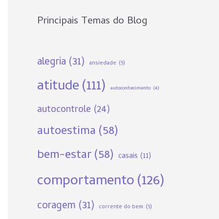
:
Principais Temas do Blog
alegria
(31)
ansiedade
(5)
atitude
(111)
autoconhecimento
(4)
autocontrole
(24)
autoestima
(58)
bem-estar
(58)
casais
(11)
comportamento
(126)
coragem
(31)
corrente do bem
(5)