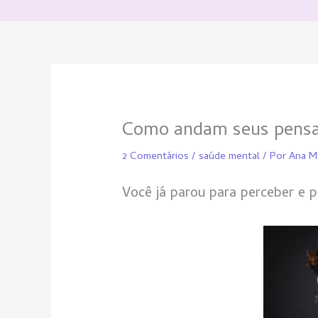
Ir
para
o
conteúdo
Como andam seus pens
2 Comentários
/
saúde mental
/ Por
Ana M
Você já parou para perceber e 