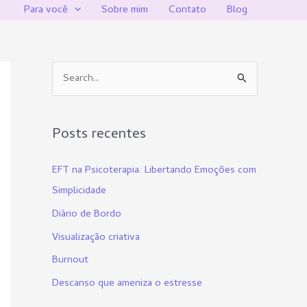
Para você
Sobre mim
Contato
Blog
P
e
s
Posts recentes
q
u
EFT na Psicoterapia: Libertando Emoções com
i
Simplicidade
s
Diário de Bordo
a
Visualização criativa
r
Burnout
p
Descanso que ameniza o estresse
o
r