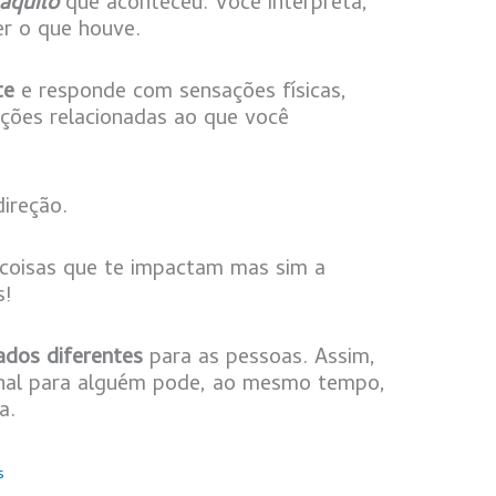
aquilo
que aconteceu. Você interpreta,
r o que houve.
te
e responde com sensações físicas,
ções relacionadas ao que você
ireção.
 coisas que te impactam mas sim a
s!
cados diferentes
para as pessoas. Assim,
nal para alguém pode, ao mesmo tempo,
a.
s