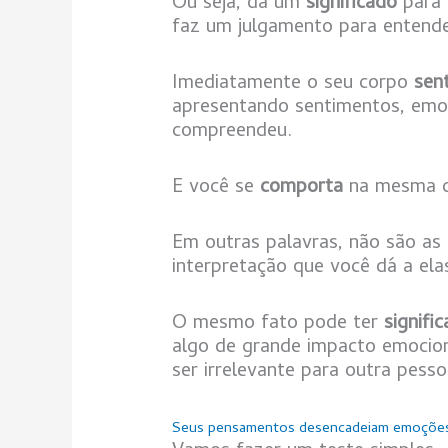
Ou seja, dá um
significado
para
faz um julgamento para entende
Imediatamente o seu corpo
sen
apresentando sentimentos, emo
compreendeu.
E você se
comporta
na mesma d
Em outras palavras, não são as
interpretação que você dá a ela
O mesmo fato pode ter
signifi
algo de grande impacto emocio
ser irrelevante para outra pesso
Seus pensamentos desencadeiam emoçõe