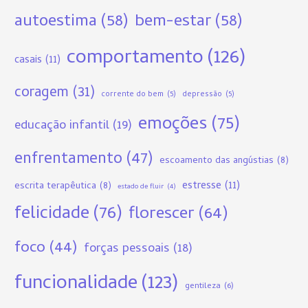
autoestima
(58)
bem-estar
(58)
comportamento
(126)
casais
(11)
coragem
(31)
corrente do bem
(5)
depressão
(5)
emoções
(75)
educação infantil
(19)
enfrentamento
(47)
escoamento das angústias
(8)
estresse
(11)
escrita terapêutica
(8)
estado de fluir
(4)
felicidade
(76)
florescer
(64)
foco
(44)
forças pessoais
(18)
funcionalidade
(123)
gentileza
(6)