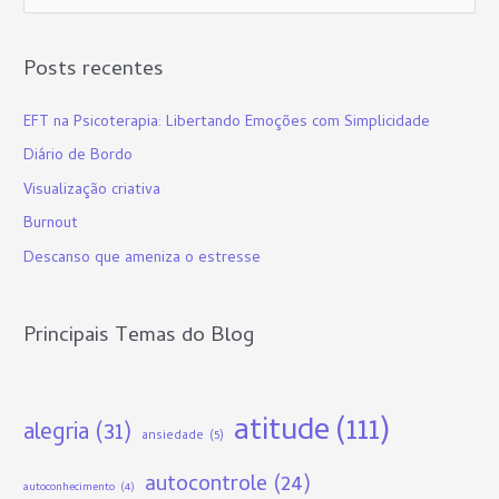
e
s
Posts recentes
q
u
EFT na Psicoterapia: Libertando Emoções com Simplicidade
i
Diário de Bordo
s
Visualização criativa
a
Burnout
r
p
Descanso que ameniza o estresse
o
r
Principais Temas do Blog
:
atitude
(111)
alegria
(31)
ansiedade
(5)
autocontrole
(24)
autoconhecimento
(4)