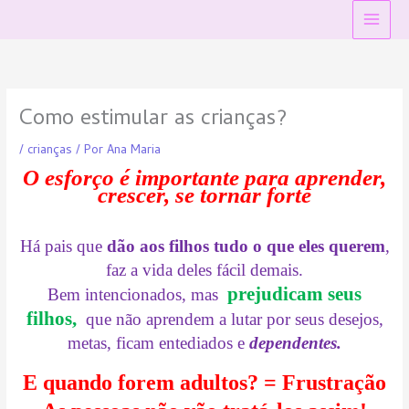
Ir
Main
para
Menu
o
conteúdo
Como estimular as crianças?
/
crianças
/ Por
Ana Maria
O esforço é importante para aprender,
crescer, se tornar forte
Há pais que
dão aos filhos tudo o que eles querem
,
faz a vida deles fácil demais.
prejudicam seus
Bem intencionados, mas
filhos,
que
não aprendem a lutar por seus desejos,
metas, ficam entediados e
dependentes.
E quando forem adultos? = Frustração