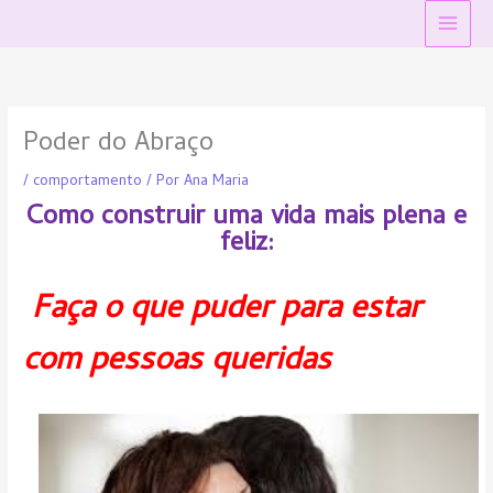
Ir
Main
para
Menu
o
conteúdo
Poder do Abraço
/
comportamento
/ Por
Ana Maria
Como construir uma vida mais plena e
feliz:
Faça o que puder para estar
com pessoas queridas