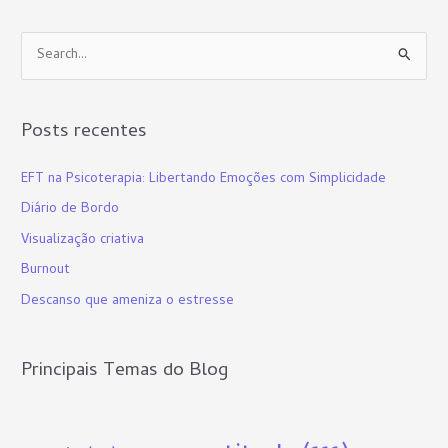
P
e
s
Posts recentes
q
u
EFT na Psicoterapia: Libertando Emoções com Simplicidade
i
Diário de Bordo
s
Visualização criativa
a
Burnout
r
p
Descanso que ameniza o estresse
o
r
Principais Temas do Blog
: