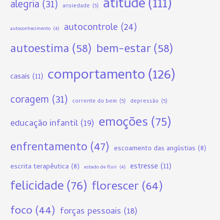
atitude
(111)
alegria
(31)
ansiedade
(5)
autocontrole
(24)
autoconhecimento
(4)
autoestima
(58)
bem-estar
(58)
comportamento
(126)
casais
(11)
coragem
(31)
corrente do bem
(5)
depressão
(5)
emoções
(75)
educação infantil
(19)
enfrentamento
(47)
escoamento das angústias
(8)
estresse
(11)
escrita terapêutica
(8)
estado de fluir
(4)
felicidade
(76)
florescer
(64)
foco
(44)
forças pessoais
(18)