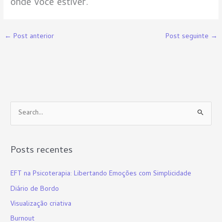
onde você estiver.
←
Post anterior
Post seguinte
→
P
e
s
Posts recentes
q
u
EFT na Psicoterapia: Libertando Emoções com Simplicidade
i
Diário de Bordo
s
Visualização criativa
a
Burnout
r