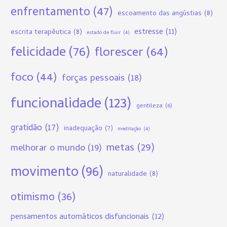
enfrentamento
(47)
escoamento das angústias
(8)
estresse
(11)
escrita terapêutica
(8)
estado de fluir
(4)
felicidade
(76)
florescer
(64)
foco
(44)
forças pessoais
(18)
funcionalidade
(123)
gentileza
(6)
gratidão
(17)
inadequação
(7)
meditação
(4)
metas
(29)
melhorar o mundo
(19)
movimento
(96)
naturalidade
(8)
otimismo
(36)
pensamentos automáticos disfuncionais
(12)