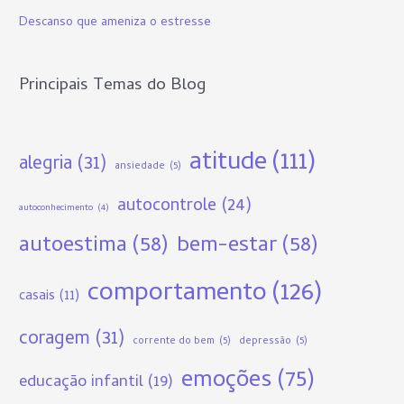
p
Descanso que ameniza o estresse
o
r
Principais Temas do Blog
:
atitude
(111)
alegria
(31)
ansiedade
(5)
autocontrole
(24)
autoconhecimento
(4)
autoestima
(58)
bem-estar
(58)
comportamento
(126)
casais
(11)
coragem
(31)
corrente do bem
(5)
depressão
(5)
emoções
(75)
educação infantil
(19)