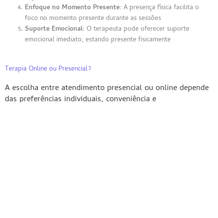
Enfoque no Momento Presente:
A presença física facilita o
foco no momento presente durante as sessões
Suporte Emocional:
O terapeuta pode oferecer suporte
emocional imediato, estando presente fisicamente
Terapia Online ou Presencial?
A escolha entre atendimento presencial ou online depende
das preferências individuais, conveniência e
circunstâncias.
Ambas as modalidades têm suas vantagens e são
formas válidas de apoio psicológico.
Alguns pacientes preferem um modelo híbrido, alternando entre
algumas sessões presenciais e outras online.
Por
MundoPsicologos.com